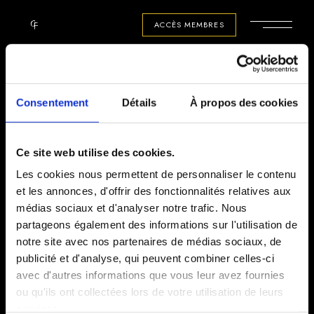
Skip
to
ACCÈS MEMBRES
the
content
Consentement
Détails
À propos des cookies
Ce site web utilise des cookies.
SE CONNECTER
Les cookies nous permettent de personnaliser le contenu
et les annonces, d'offrir des fonctionnalités relatives aux
Obligatoire
Identifiant ou e-mail
*
médias sociaux et d'analyser notre trafic. Nous
partageons également des informations sur l'utilisation de
notre site avec nos partenaires de médias sociaux, de
publicité et d'analyse, qui peuvent combiner celles-ci
Obligatoire
avec d'autres informations que vous leur avez fournies
Mot de passe
*
ou qu'ils ont collectées lors de votre utilisation de leurs
services.